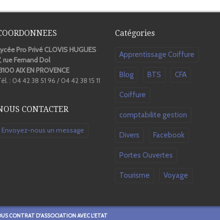
COORDONNEES
Catégories
Lycée Pro Privé CLOVIS HUGUES
Apprentissage Coiffure
, rue Fernand Dol
13100 AIX EN PROVENCE
Blog
BTS
CFA
él. : 04 42 38 51 96 / 04 42 38 15 11
Coiffure
NOUS CONTACTER
comptabilite gestion
Envoyez-nous un message
Divers
Facebook
Portes Ouvertes
Tourisme
Voyage
OUS CONTRAT D'ASSOCIATION AVEC L'ETAT