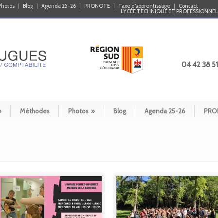
Photos
Blog
Agenda 25-26
PRONOTE
Taxe d’apprentissage
Contact
LYCÉE TECHNIQUE ET PROFESSIONNEL 
04 42 38 51
»
Méthodes
Photos
»
Blog
Agenda 25-26
PRO