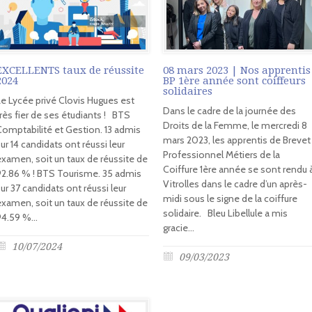
EXCELLENTS taux de réussite
08 mars 2023 | Nos apprentis
2024
BP 1ère année sont coiffeurs
solidaires
Le Lycée privé Clovis Hugues est
Dans le cadre de la journée des
très fier de ses étudiants ! BTS
Droits de la Femme, le mercredi 8
Comptabilité et Gestion. 13 admis
mars 2023, les apprentis de Brevet
ur 14 candidats ont réussi leur
Professionnel Métiers de la
examen, soit un taux de réussite de
Coiffure 1ère année se sont rendu 
92.86 % ! BTS Tourisme. 35 admis
Vitrolles dans le cadre d’un après-
ur 37 candidats ont réussi leur
midi sous le signe de la coiffure
examen, soit un taux de réussite de
solidaire. Bleu Libellule a mis
4.59 %...
gracie...
10/07/2024
09/03/2023