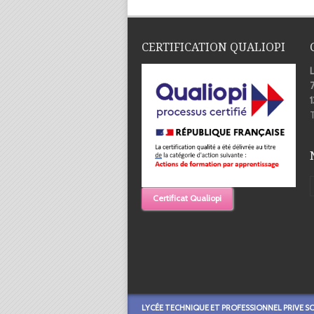
CERTIFICATION QUALIOPI
7
T
Certificat Qualiopi
LYCÉE TECHNIQUE ET PROFESSIONNEL PRIVE S