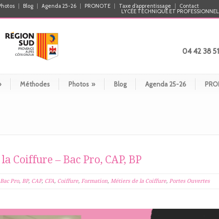
Photos
Blog
Agenda 25-26
PRONOTE
Taxe d’apprentissage
Contact
LYCÉE TECHNIQUE ET PROFESSIONNEL 
04 42 38 51
»
Méthodes
Photos
»
Blog
Agenda 25-26
PRO
 la Coiffure – Bac Pro, CAP, BP
Bac Pro
,
BP
,
CAP
,
CFA
,
Coiffure
,
Formation
,
Métiers de la Coiffure
,
Portes Ouvertes