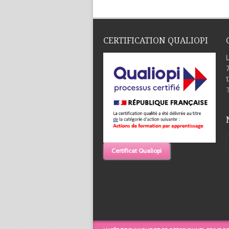
CERTIFICATION QUALIOPI
7
T
Certificat Qualiopi