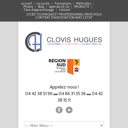
accueil
Le Lycée
Formations
Méthodes
Photos
Blog
Agenda 25-26
PRONOTE
Taxe d’apprentissage
Contact
LYCÉE TECHNIQUE ET PROFESSIONNEL PRIVE SOUS
CONTRAT D'ASSOCIATION AVEC L'ETAT
Appelez-nous !
04 42 38 51 96 ▬ 04 86 31 35 36 ▬ 04 42
38 15 11