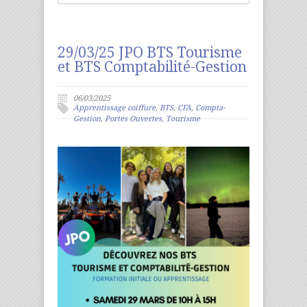
29/03/25 JPO BTS Tourisme
et BTS Comptabilité-Gestion
06/03/2025
Apprentissage coiffure
,
BTS
,
CFA
,
Compta-
Gestion
,
Portes Ouvertes
,
Tourisme