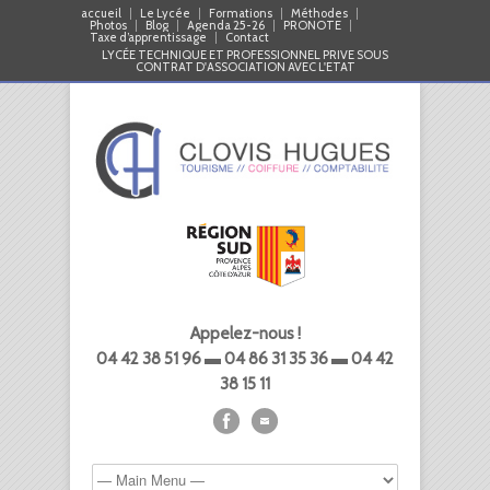
accueil
Le Lycée
Formations
Méthodes
Photos
Blog
Agenda 25-26
PRONOTE
Taxe d’apprentissage
Contact
LYCÉE TECHNIQUE ET PROFESSIONNEL PRIVE SOUS
CONTRAT D'ASSOCIATION AVEC L'ETAT
Appelez-nous !
04 42 38 51 96 ▬ 04 86 31 35 36 ▬ 04 42
38 15 11