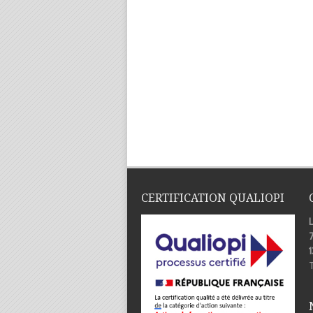
CERTIFICATION QUALIOPI
7
T