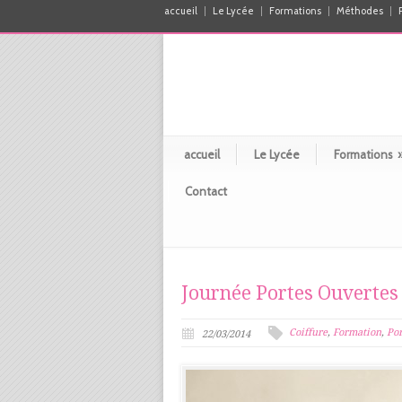
accueil
Le Lycée
Formations
Méthodes
accueil
Le Lycée
Formations
Contact
Journée Portes Ouvertes 
Coiffure
,
Formation
,
Por
22/03/2014