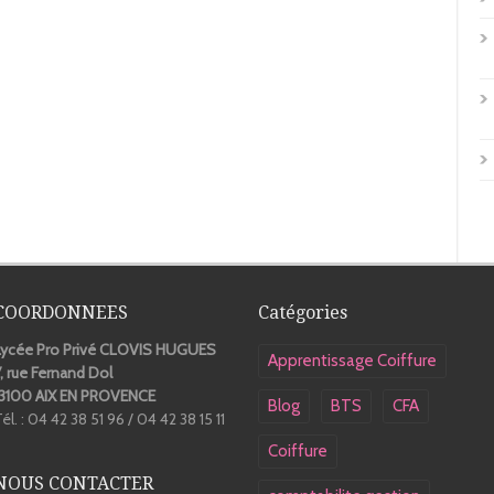
COORDONNEES
Catégories
Lycée Pro Privé CLOVIS HUGUES
Apprentissage Coiffure
, rue Fernand Dol
13100 AIX EN PROVENCE
Blog
BTS
CFA
él. : 04 42 38 51 96 / 04 42 38 15 11
Coiffure
NOUS CONTACTER