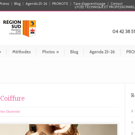
Photos
Blog
Agenda 25-26
PRONOTE
Taxe d’apprentissage
Contact
LYCÉE TECHNIQUE ET PROFESSIONNEL 
04 42 38 51
»
Méthodes
Photos
»
Blog
Agenda 25-26
PRO
R
Coiffure
tes Ouvertes