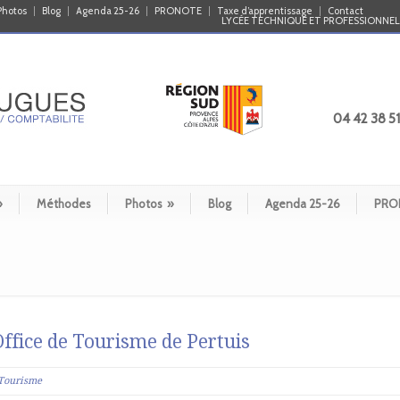
Photos
Blog
Agenda 25-26
PRONOTE
Taxe d’apprentissage
Contact
LYCÉE TECHNIQUE ET PROFESSIONNEL 
04 42 38 51
»
Méthodes
Photos
»
Blog
Agenda 25-26
PRO
Office de Tourisme de Pertuis
Tourisme