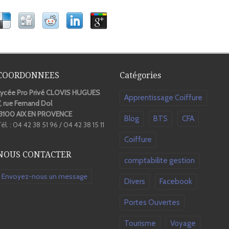
COORDONNEES
Catégories
Lycée Pro Privé CLOVIS HUGUES
Apprentissage Coiffure
, rue Fernand Dol
13100 AIX EN PROVENCE
Blog
BTS
CFA
él. : 04 42 38 51 96 / 04 42 38 15 11
Coiffure
NOUS CONTACTER
comptabilite gestion
Envoyez-nous un message
Divers
Facebook
Portes Ouvertes
Tourisme
Voyage