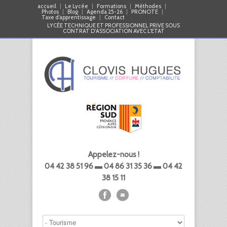
accueil
Le Lycée
Formations
Méthodes
Photos
Blog
Agenda 25-26
PRONOTE
Taxe d’apprentissage
Contact
LYCÉE TECHNIQUE ET PROFESSIONNEL PRIVE SOUS
CONTRAT D'ASSOCIATION AVEC L'ETAT
Appelez-nous !
04 42 38 51 96 ▬ 04 86 31 35 36 ▬ 04 42
38 15 11