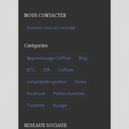
NOUS CONTACTER
Envoyez-nous un message
Catégories
Apprentissage Coiffure
Blog
BTS
CFA
Coiffure
comptabilite gestion
Divers
Facebook
Portes Ouvertes
Tourisme
Voyage
RESEAUX SOCIAUX