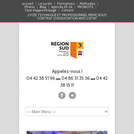
accueil
Le Lycée
Formations
Méthodes
Photos
Blog
Agenda 25-26
PRONOTE
Taxe d’apprentissage
Contact
LYCÉE TECHNIQUE ET PROFESSIONNEL PRIVE SOUS
CONTRAT D'ASSOCIATION AVEC L'ETAT
Appelez-nous !
04 42 38 51 96 ▬ 04 86 31 35 36 ▬ 04 42
38 15 11