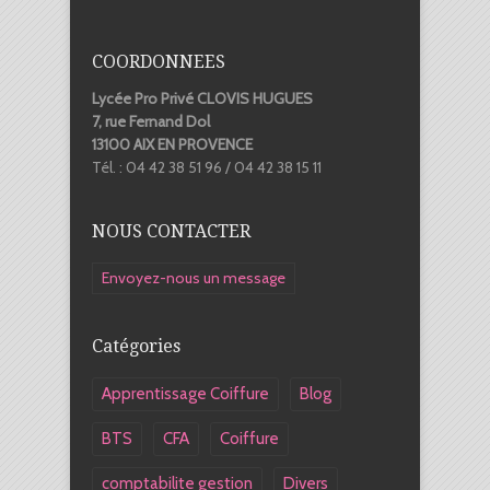
COORDONNEES
Lycée Pro Privé CLOVIS HUGUES
7, rue Fernand Dol
13100 AIX EN PROVENCE
Tél. : 04 42 38 51 96 / 04 42 38 15 11
NOUS CONTACTER
Envoyez-nous un message
Catégories
Apprentissage Coiffure
Blog
BTS
CFA
Coiffure
comptabilite gestion
Divers